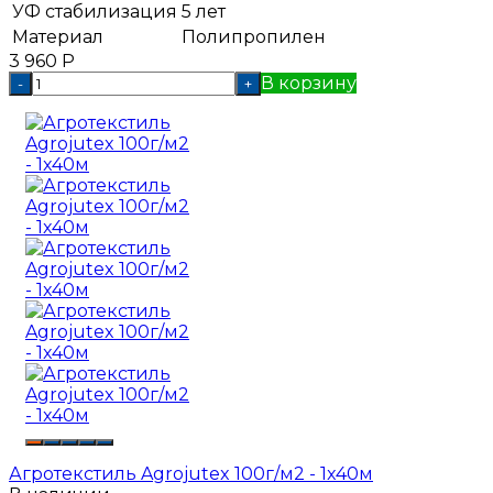
УФ стабилизация
5 лет
Материал
Полипропилен
3 960
Р
В корзину
-
+
Агротекстиль Agrojutex 100г/м2 - 1x40м