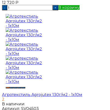
12 720
Р
В корзину
-
+
Агротекстиль Agrojutex 130г/м2 - 1x10м
2
В наличии
Артикул:
SV04503