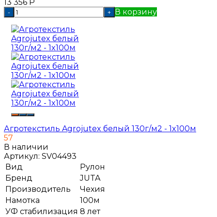
13 356
Р
В корзину
-
+
Агротекстиль Agrojutex белый 130г/м2 - 1x100м
57
В наличии
Артикул:
SV04493
Вид
Рулон
Бренд
JUTA
Производитель
Чехия
Намотка
100м
УФ стабилизация
8 лет