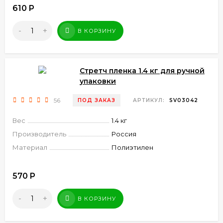
610
Р
-
+
В КОРЗИНУ
Стретч пленка 1.4 кг для ручной
упаковки
56
ПОД ЗАКАЗ
АРТИКУЛ:
SV03042
Вес
1.4 кг
Производитель
Россия
Материал
Полиэтилен
570
Р
-
+
В КОРЗИНУ