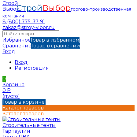
Строй
Выбор
торгово-производственная
компания
8 (800) 775-37-91
zakaz@stroy-vibor.ru
Избранное
Товар в избранном
Сравнение
Товар в сравнении
Вход
Вход
Регистрация
0
Корзина
0
Р
(пусто)
Товар в корзине!
Каталог товаров
Каталог товаров
Строительные тенты
Тарпаулин
Тенты ПВХ