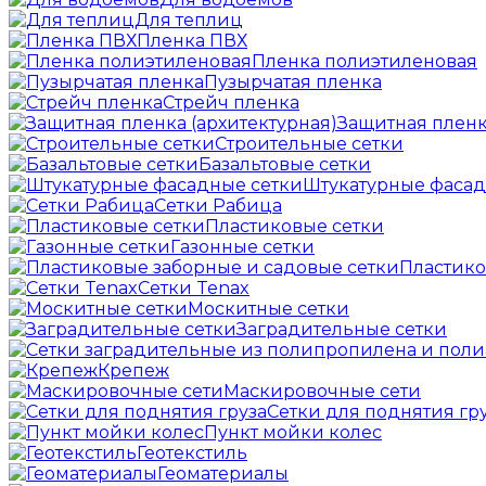
Для теплиц
Пленка ПВХ
Пленка полиэтиленовая
Пузырчатая пленка
Cтрейч пленка
Защитная пленк
Строительные сетки
Базальтовые сетки
Штукатурные фасад
Сетки Рабица
Пластиковые сетки
Газонные сетки
Пластико
Сетки Tenax
Москитные сетки
Заградительные сетки
Крепеж
Маскировочные сети
Сетки для поднятия гр
Пункт мойки колес
Геотекстиль
Геоматериалы