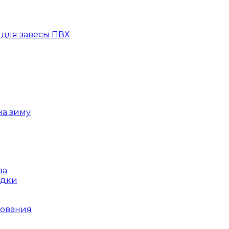
для завесы ПВХ
на зиму
ва
ядки
рования