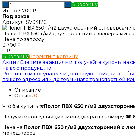
В корзину
-
+
Итого:
3 700
Р
Под заказ
Артикул:
SV04170
Полог ПВХ 650 г/м2 двухсторонний с люверсами раз
Цена по запросу
3 700
Р
0
Р
В корзину
Перейти в корзину
Акции
Следите за акциями! получайте купоны на с
на всю продукцию.
Розничным покупателям действуют скидки от объе
вашего адреса или до терминала транспортной к
Описание
Отзывы
0
Что бы купить
★Полог ПВХ 650 г/м2 двухсторонни
Получите консультацию менеджера по номеру
☎
Цена на
Полог ПВХ 650 г/м2 двухсторонний с люв
менеджеров.