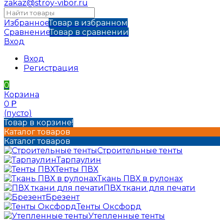
zakaz@stroy-vibor.ru
Избранное
Товар в избранном
Сравнение
Товар в сравнении
Вход
Вход
Регистрация
0
Корзина
0
Р
(пусто)
Товар в корзине!
Каталог товаров
Каталог товаров
Строительные тенты
Тарпаулин
Тенты ПВХ
Ткань ПВХ в рулонах
ПВХ ткани для печати
Брезент
Тенты Оксфорд
Утепленные тенты