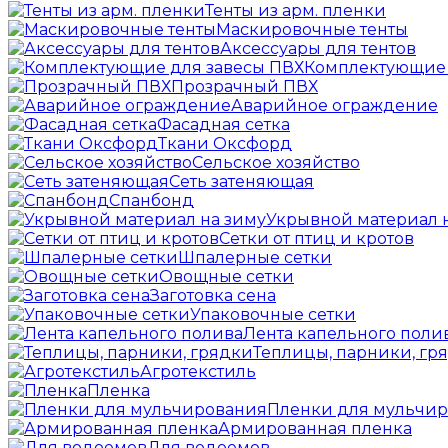
Тенты из арм. пленки
Маскировочные тенты
Аксессуары для тентов
Комплектующие 
Прозрачный ПВХ
Аварийное ограждение
Фасадная сетка
Ткани Оксфорд
Сельское хозяйство
Сеть затеняющая
Спанбонд
Укрывной материал 
Сетки от птиц и кротов
Шпалерные сетки
Овощные сетки
Заготовка сена
Упаковочные сетки
Лента капельного поли
Теплицы, парники, гр
Агротекстиль
Пленка
Пленки для мульчи
Армированная пленка
Для водоемов