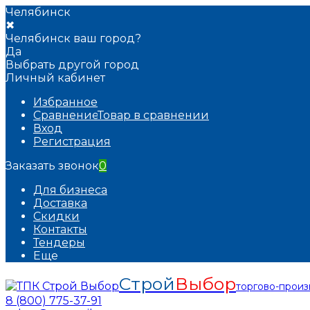
Челябинск
✖
Челябинск ваш город?
Да
Выбрать другой город
Личный кабинет
Избранное
Сравнение
Товар в сравнении
Вход
Регистрация
Заказать звонок
0
Для бизнеса
Доставка
Скидки
Контакты
Тендеры
Еще
Строй
Выбор
торгово-прои
8 (800) 775-37-91