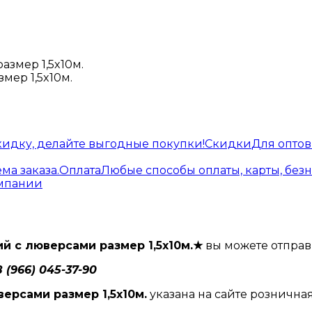
мер 1,5x10м.
кидку, делайте выгодные покупки!
Скидки
Для опто
ма заказа.
Оплата
Любые способы оплаты, карты, без
омпании
й с люверсами размер 1,5x10м.★
вы можете отправ
8 (966) 045-37-90
ерсами размер 1,5x10м.
указана на сайте розничная