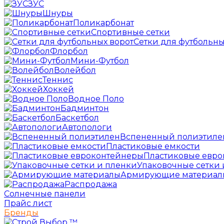
ЗУС
Шнуры
Поликарбонат
Спортивные сетки
Сетки для футбольны
Флорбол
Мини-Футбол
Волейбол
Теннис
Хоккей
Водное Поло
Бадминтон
Баскетбол
Автопологи
Вспененный полиэтиле
Пластиковые емкости
Пластиковые евр
Упаковочные сетки 
Армирующие материал
Распродажа
Солнечные панели
Прайс лист
Бренды