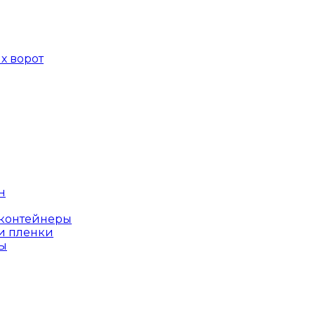
х ворот
н
оконтейнеры
и пленки
ы