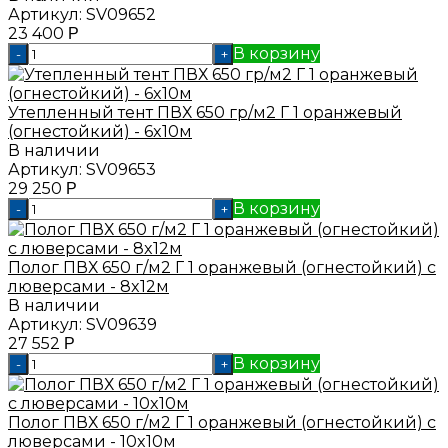
Артикул:
SV09652
23 400
Р
В корзину
-
+
Утепленный тент ПВХ 650 гр/м2 Г 1 оранжевый
(огнестойкий) - 6x10м
В наличии
Артикул:
SV09653
29 250
Р
В корзину
-
+
Полог ПВХ 650 г/м2 Г 1 оранжевый (огнестойкий) с
люверсами - 8x12м
В наличии
Артикул:
SV09639
27 552
Р
В корзину
-
+
Полог ПВХ 650 г/м2 Г 1 оранжевый (огнестойкий) с
люверсами - 10x10м