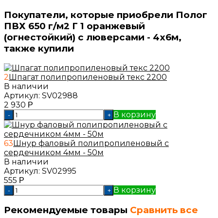
Покупатели, которые приобрели Полог
ПВХ 650 г/м2 Г 1 оранжевый
(огнестойкий) с люверсами - 4x6м,
также купили
2
Шпагат полипропиленовый текс 2200
В наличии
Артикул:
SV02988
2 930
Р
В корзину
-
+
63
Шнур фаловый полипропиленовый с
сердечником 4мм - 50м
В наличии
Артикул:
SV02995
555
Р
В корзину
-
+
Рекомендуемые товары
Сравнить все