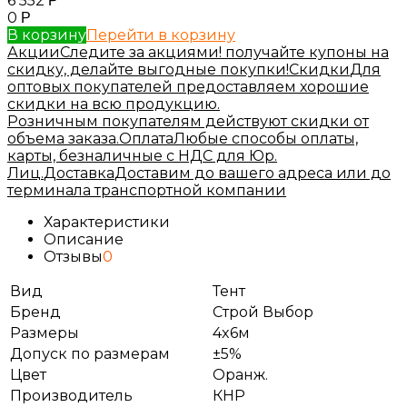
6 552
Р
0
Р
В корзину
Перейти в корзину
Акции
Следите за акциями! получайте купоны на
скидку, делайте выгодные покупки!
Скидки
Для
оптовых покупателей предоставляем хорошие
скидки на всю продукцию.
Розничным покупателям действуют скидки от
объема заказа.
Оплата
Любые способы оплаты,
карты, безналичные с НДС для Юр.
Лиц.
Доставка
Доставим до вашего адреса или до
терминала транспортной компании
Характеристики
Описание
Отзывы
0
Вид
Тент
Бренд
Строй Выбор
Размеры
4x6м
Допуск по размерам
±5%
Цвет
Оранж.
Производитель
КНР