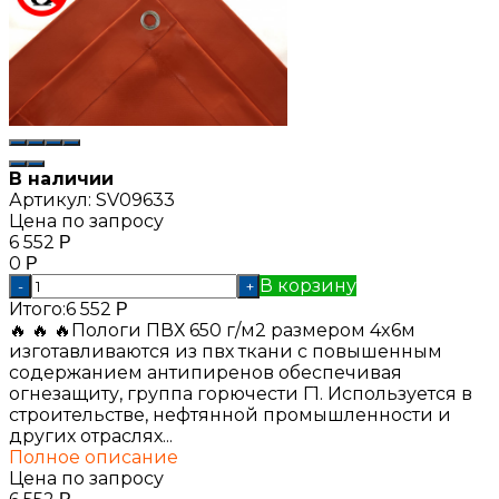
В наличии
Артикул:
SV09633
Цена по запросу
6 552
Р
0
Р
В корзину
-
+
Итого:
6 552
Р
🔥 🔥 🔥Пологи ПВХ 650 г/м2 размером 4x6м
изготавливаются из пвх ткани с повышенным
содержанием антипиренов обеспечивая
огнезащиту, группа горючести Г1. Используется в
строительстве, нефтянной промышленности и
других отраслях...
Полное описание
Цена по запросу