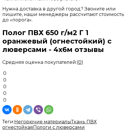
Нужна доставка в другой город? Звоните или
пишите, наши менеджеры рассчитают стоимость
до «порога».
Полог ПВХ 650 г/м2 Г 1
оранжевый (огнестойкий) с
люверсами - 4x6м отзывы
Средняя оценка покупателей:
(
0
)
0
0
0
0
0
Теги:
Негорючие материалы
Ткань ПВХ
огнестойкая
Пологи с люверсами